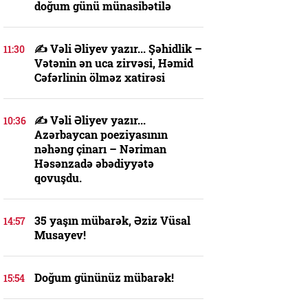
doğum günü münasibətilə
✍️ Vəli Əliyev yazır... Şəhidlik –
11:30
Vətənin ən uca zirvəsi, Həmid
Cəfərlinin ölməz xatirəsi
✍️ Vəli Əliyev yazır...
10:36
Azərbaycan poeziyasının
nəhəng çinarı – Nəriman
Həsənzadə əbədiyyətə
qovuşdu.
35 yaşın mübarək, Əziz Vüsal
14:57
Musayev!
Doğum gününüz mübarək!
15:54