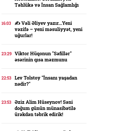
Təhlükə və İnsan Sağlamlığı
✍️ Vəli Əliyev yazır...Yeni
16:03
vəzifə – yeni məsuliyyət, yeni
uğurlar!
Viktor Hüqonun "Səfillər"
23:29
əsərinin qısa məzmunu
Lev Tolstoy "İnsanı yaşadan
22:53
nədir?"
Əziz Alim Hüseynov! Səni
23:53
doğum günün münasibətilə
ürəkdən təbrik edirik!