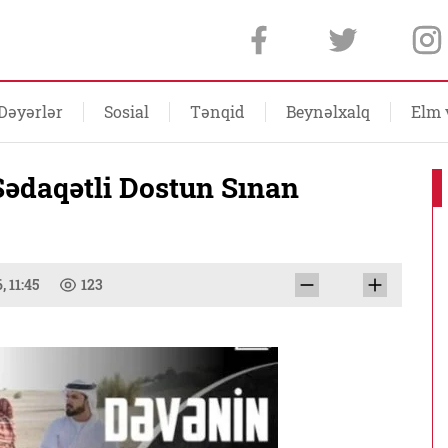
Dəyərlər
Sosial
Tənqid
Beynəlxalq
Elm 
“Sədaqətli Dostun Sınan
, 11:45
123