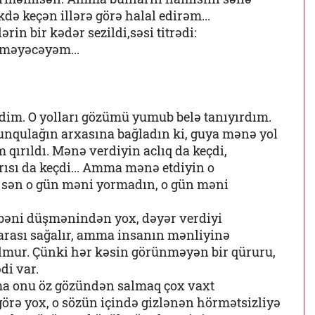
kdə keçən illərə görə halal edirəm...
rin bir kədər sezildi,səsi titrədi:
lməyəcəyəm...
idim. O yolları gözümü yumub belə tanıyırdım.
nqulağın arxasına bağladın ki, guya mənə yol
 qırıldı. Mənə verdiyin aclıq da keçdi,
ğrısı da keçdi... Amma mənə etdiyin o
i sən o gün məni yormadın, o gün məni
bəni düşmənindən yox, dəyər verdiyi
yarası sağalır, amma insanın mənliyinə
lmur. Çünki hər kəsin görünməyən bir qüruru,
i var.
ma onu öz gözündən salmaq çox vaxt
görə yox, o sözün içində gizlənən hörmətsizliyə