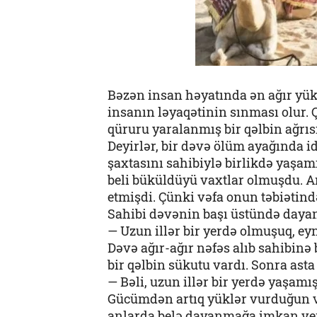
Bəzən insan həyatında ən ağır yük 
insanın ləyaqətinin sınması olur
qüruru yaralanmış bir qəlbin ağrısı
Deyirlər, bir dəvə ölüm ayağında idi
şaxtasını sahibiylə birlikdə yaşamı
beli büküldüyü vaxtlar olmuşdu. 
etmişdi. Çünki vəfa onun təbiətində
Sahibi dəvənin başı üstündə dayan
— Uzun illər bir yerdə olmuşuq, eyni
Dəvə ağır-ağır nəfəs alıb sahibinə 
bir qəlbin sükutu vardı. Sonra asta 
— Bəli, uzun illər bir yerdə yaşamı
Gücümdən artıq yüklər vurduğun v
anlarda belə dayanmağa imkan v