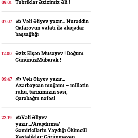
Təbriklər Əzizimiz Əli !
09:01
✍️ Vəli Əliyev yazır... Nurəddin
07:07
Qafarovun vəfatı ilə əlaqədar
başsağlığı
Əziz Elşən Musayev ! Doğum
12:00
GününüzMübarək !
✍️ Vəli Əliyev yazır...
09:47
Azərbaycan muğamı – millətin
ruhu, tariximizin səsi,
Qarabağın nəfəsi
✍️Vəli Əliyev
22:19
yazır.../Araşdırma/
Gəmiricilərin Yaydığı Ölümcül
Xəstəliklər: Görünməyən