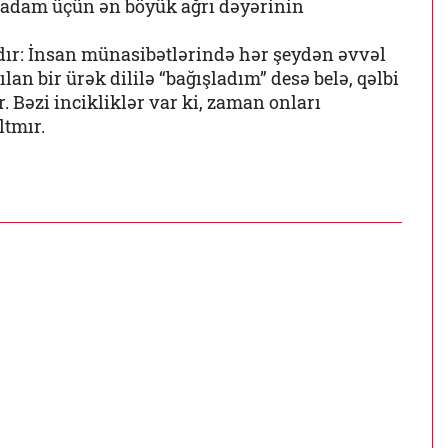
an adam üçün ən böyük ağrı dəyərinin
adır: İnsan münasibətlərində hər şeydən əvvəl
lan bir ürək dililə “bağışladım” desə belə, qəlbi
 Bəzi incikliklər var ki, zaman onları
ltmır.