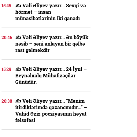
✍️ Vəli Əliyev yazır... Sevgi və
15:45
hörmət – insan
münasibətlərinin iki qanadı
✍️ Vəli Əliyev yazır... Ən böyük
20:46
nəsib – səni anlayan bir qəlbə
rast gəlməkdir
✍️ Vəli Əliyev yazır... 24 İyul –
15:29
Beynəlxalq Mühafizəçilər
Günüdür.
✍️ Vəli Əliyev yazır... "Mənim
20:38
itirdiklərimdə qazancımdır..." –
Vahid Əziz poeziyasının həyat
fəlsəfəsi