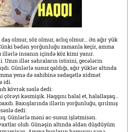
daş olmur, söz olmur, aclıq olmur… Ən ağır yük
. Çünki bədən yorğunluğu zamanla keçir, amma
 illərlə insanın içində köz kimi yanır.
. Uzun illər səhraların istisini, gecələrin
şdı. Günlərlə susuz qaldığı, ağır yüklər altında
Amma yenə də sahibinə sədaqətlə xidmət
 idi.
ıb kövrək səslə dedi:
 çörəyi kəsmişik. Haqqını halal et, halallaşaq...
baxdı. Baxışlarında illərin yorğunluğu, qırılmış
səslə dedi:
şıq. Günlərlə məni ac-susuz işlətmisən.
axtlar olub. Günəşin altında əldən düşdüyüm
erməmisən. Amma bunların hamısını sənə