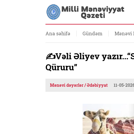
Ana səhifə
Gündəm
Mənəvi 
✍️Vəli Əliyev yazır...
Qüruru”
Mənəvi dəyərlər / Ədəbiyyat
11-05-2026