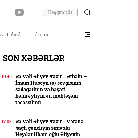
Haqqımızda
və Təhsil
İdman
SON XƏBƏRLƏR
✍️ Vəli Əliyev yazır... Ərbəin –
19:40
İmam Hüseyn (ə) sevgisinin,
sədaqətinin və bəşəri
həmrəyliyin ən möhtəşəm
təcəssümü
✍️ Vəli Əliyev yazır... Vətənə
17:03
bağlı gəncliyin simvolu –
Heydər İlham oğlu Əliyevin