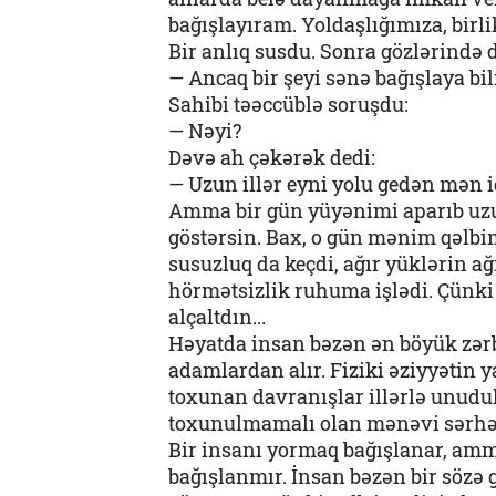
bağışlayıram. Yoldaşlığımıza, birli
Bir anlıq susdu. Sonra gözlərində də
— Ancaq bir şeyi sənə bağışlaya bi
Sahibi təəccüblə soruşdu:
— Nəyi?
Dəvə ah çəkərək dedi:
— Uzun illər eyni yolu gedən mən 
Amma bir gün yüyənimi aparıb uzu
göstərsin. Bax, o gün mənim qəlbim
susuzluq da keçdi, ağır yüklərin a
hörmətsizlik ruhuma işlədi. Çünk
alçaltdın...
Həyatda insan bəzən ən böyük zər
adamlardan alır. Fiziki əziyyətin 
toxunan davranışlar illərlə unudu
toxunulmamalı olan mənəvi sərhəd
Bir insanı yormaq bağışlanar, am
bağışlanmır. İnsan bəzən bir sözə 