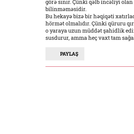
görə sınır. Çünki qəlb incəliyi ol
bilinməməsidir.
Bu hekayə bizə bir həqiqəti xatırl
hörmət olmalıdır. Çünki qüruru qırı
o yaraya uzun müddət şahidlik edir.
susdurur, amma heç vaxt tam sağa
PAYLAŞ