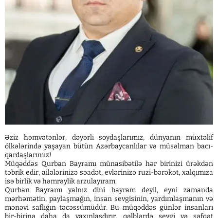
Əziz həmvətənlər, dəyərli soydaşlarımız, dünyanın müxtəlif
ölkələrində yaşayan bütün Azərbaycanlılar və müsəlman bacı-
qardaşlarımız!
Müqəddəs Qurban Bayramı münasibətilə hər birinizi ürəkdən
təbrik edir, ailələrinizə səadət, evlərinizə ruzi-bərəkət, xalqımıza
isə birlik və həmrəylik arzulayıram.
Qurban Bayramı yalnız dini bayram deyil, eyni zamanda
mərhəmətin, paylaşmağın, insan sevgisinin, yardımlaşmanın və
mənəvi saflığın təcəssümüdür. Bu müqəddəs günlər insanları
bir-birinə daha da yaxınlaşdırır, qəlblərdə sevgi və şəfqət