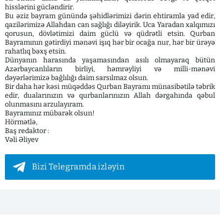
hisslərini gücləndirir.
Bu əziz bayram günündə şəhidlərimizi dərin ehtiramla yad edir,
qazilərimizə Allahdan can sağlığı diləyirik. Uca Yaradan xalqımızı
qorusun, dövlətimizi daim güclü və qüdrətli etsin. Qurban
Bayramının gətirdiyi mənəvi işıq hər bir ocağa nur, hər bir ürəyə
rahatlıq bəxş etsin.
Dünyanın harasında yaşamasından asılı olmayaraq bütün
Azərbaycanlıların birliyi, həmrəyliyi və milli-mənəvi
dəyərlərimizə bağlılığı daim sarsılmaz olsun.
Bir daha hər kəsi müqəddəs Qurban Bayramı münasibətilə təbrik
edir, dualarınızın və qurbanlarınızın Allah dərgahında qəbul
olunmasını arzulayıram.
Bayramınız mübarək olsun!
Hörmətlə,
Baş redaktor :
Vəli Əliyev
Bizi Telegramda izləyin