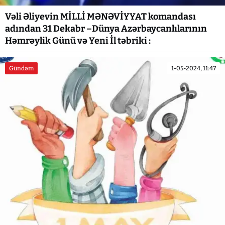
Vəli Əliyevin MİLLİ MƏNƏVİYYAT komandası
adından 31 Dekabr –Dünya Azərbaycanlılarının
Həmrəylik Günü və Yeni İl təbriki :
Gündəm
1-05-2024, 11:47