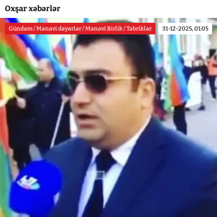
Oxşar xəbərlər
Gündəm / Mənəvi dəyərlər / Mənəvi Birlik / Təbriklər
31-12-2025, 01:05