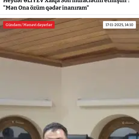
Heydər ƏLİYEV Xalqa Son müraciətini etmişdir :
"Mən Ona özüm qədər inanıram"
Gündəm / Mənəvi dəyərlər
17-11-2025, 14:10