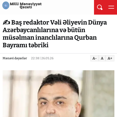
✍️ Baş redaktor Vəli Əliyevin Dünya
Azərbaycanlılarına və bütün
müsəlman inanclılarına Qurban
Bayramı təbriki
A-
A
A+
Mənəvi dəyərlər
22:38 | 26.05.26