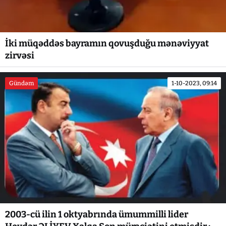
İki müqəddəs bayramın qovuşduğu mənəviyyat
zirvəsi
Gündəm
1-10-2023, 09:14
2003-cü ilin 1 oktyabrında ümummilli lider