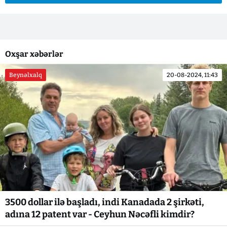
Oxşar xəbərlər
Beynəlxalq
20-08-2024, 11:43
3500 dollar ilə başladı, indi Kanadada 2 şirkəti,
adına 12 patent var - Ceyhun Nəcəfli kimdir?