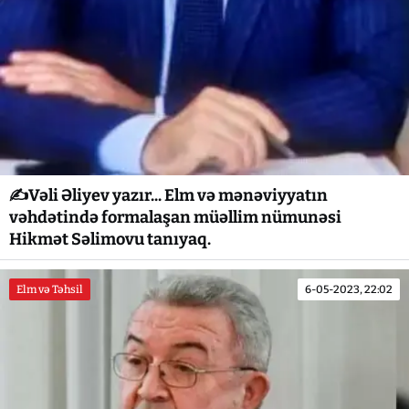
✍️Vəli Əliyev yazır... Elm və mənəviyyatın
vəhdətində formalaşan müəllim nümunəsi
Hikmət Səlimovu tanıyaq.
Elm və Təhsil
6-05-2023, 22:02