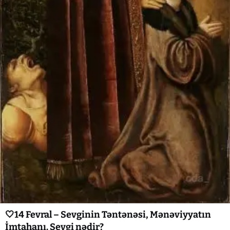
🤍14 Fevral – Sevginin Təntənəsi, Mənəviyyatın
İmtahanı. Sevgi nədir?