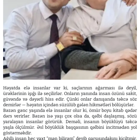
Həyatda elə insanlar var ki, saçlarının ağarması ilə deyil,
ürəklərinin işığı ilə seçilirlər. Onların yanında insan özünü sakit,
güvəndə və dəyərli hiss edir. Çünki onlar danışanda təkcə söz
demirlər — həyatın içindən süzülüb gələn hikmətləri bölüşürlər.
Bəzən gənc yaşında elə insanlar olur ki, ömür boyu kitab qədər
dərs verirlər. Bəzən isə yaşı çox olsa da, qəlbi daşlaşmış, sözü
yaralayan insanlar görürük. Deməli, insanın böyüklüyü təkcə
yaşla ölçülmür. Əsl böyüklük başqasının qəlbini incitmədən yol
göstərməkdir.
Ağıllı insan heç vaxt “mən bilirəm” deyib qarşısındakını kiçiltmir.