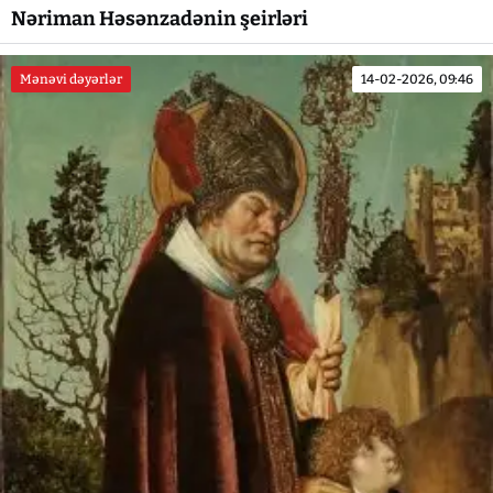
Nəriman Həsənzadənin şeirləri
Mənəvi dəyərlər
14-02-2026, 09:46