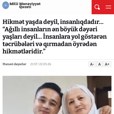
Hikmət yaşda deyil, insanlıqdadır...
“Ağıllı insanların ən böyük dəyəri
yaşları deyil... İnsanlara yol göstərən
təcrübələri və qırmadan öyrədən
hikmətləridir.”
A-
A
A+
Mənəvi dəyərlər
21:57 | 22.05.26