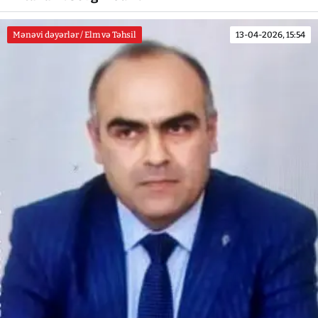
Mənəvi dəyərlər / Elm və Təhsil
13-04-2026, 15:54