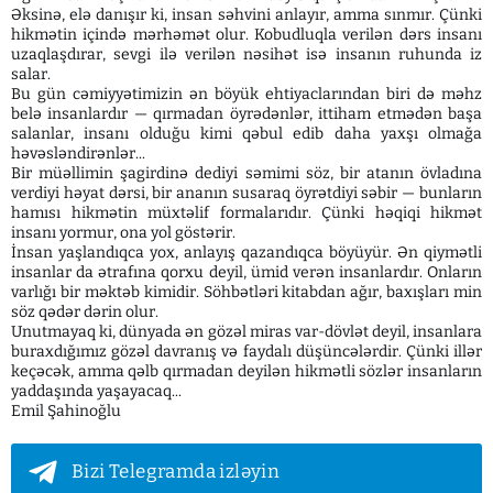
Əksinə, elə danışır ki, insan səhvini anlayır, amma sınmır. Çünki
hikmətin içində mərhəmət olur. Kobudluqla verilən dərs insanı
uzaqlaşdırar, sevgi ilə verilən nəsihət isə insanın ruhunda iz
salar.
Bu gün cəmiyyətimizin ən böyük ehtiyaclarından biri də məhz
belə insanlardır — qırmadan öyrədənlər, ittiham etmədən başa
salanlar, insanı olduğu kimi qəbul edib daha yaxşı olmağa
həvəsləndirənlər...
Bir müəllimin şagirdinə dediyi səmimi söz, bir atanın övladına
verdiyi həyat dərsi, bir ananın susaraq öyrətdiyi səbir — bunların
hamısı hikmətin müxtəlif formalarıdır. Çünki həqiqi hikmət
insanı yormur, ona yol göstərir.
İnsan yaşlandıqca yox, anlayış qazandıqca böyüyür. Ən qiymətli
insanlar da ətrafına qorxu deyil, ümid verən insanlardır. Onların
varlığı bir məktəb kimidir. Söhbətləri kitabdan ağır, baxışları min
söz qədər dərin olur.
Unutmayaq ki, dünyada ən gözəl miras var-dövlət deyil, insanlara
buraxdığımız gözəl davranış və faydalı düşüncələrdir. Çünki illər
keçəcək, amma qəlb qırmadan deyilən hikmətli sözlər insanların
yaddaşında yaşayacaq...
Emil Şahinoğlu
Bizi Telegramda izləyin