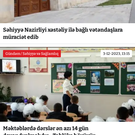
Səhiyyə Nazirliyi xəstəliy ilə bağlı vətəndaşlara
müraciət edib
Gündəm / Səhiyyə və Sağlamlıq
3-12-2023, 13:15
Məktəblərdə dərslər ən azı 14 gün