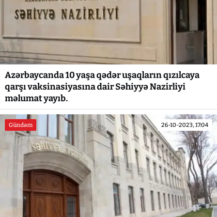
Azərbaycanda 10 yaşa qədər uşaqların qızılcaya
qarşı vaksinasiyasına dair Səhiyyə Nazirliyi
məlumat yayıb.
Gündəm
26-10-2023, 17:04