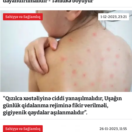
dayandırılmalıdır - Təhlükə böyüyür
Səhiyyə və Sağlamlıq
1-12-2023, 23:21
"Qızılca xəstəliyinə ciddi yanaşılmalıdır, Uşağın
günlük qidalanma rejiminə fikir verilməli,
gigiyenik qaydalar aşılanmalıdır”.
Səhiyyə və Sağlamlıq
26-11-2023, 11:55