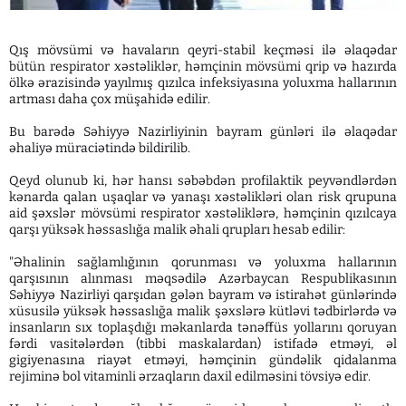
Qış mövsümi və havaların qeyri-stabil keçməsi ilə əlaqədar
bütün respirator xəstəliklər, həmçinin mövsümi qrip və hazırda
ölkə ərazisində yayılmış qızılca infeksiyasına yoluxma hallarının
artması daha çox müşahidə edilir.
Bu barədə Səhiyyə Nazirliyinin bayram günləri ilə əlaqədar
əhaliyə müraciətində bildirilib.
Qeyd olunub ki, hər hansı səbəbdən profilaktik peyvəndlərdən
kənarda qalan uşaqlar və yanaşı xəstəlikləri olan risk qrupuna
aid şəxslər mövsümi respirator xəstəliklərə, həmçinin qızılcaya
qarşı yüksək həssaslığa malik əhali qrupları hesab edilir:
"Əhalinin sağlamlığının qorunması və yoluxma hallarının
qarşısının alınması məqsədilə Azərbaycan Respublikasının
Səhiyyə Nazirliyi qarşıdan gələn bayram və istirahət günlərində
xüsusilə yüksək həssaslığa malik şəxslərə kütləvi tədbirlərdə və
insanların sıx toplaşdığı məkanlarda tənəffüs yollarını qoruyan
fərdi vasitələrdən (tibbi maskalardan) istifadə etməyi, əl
gigiyenasına riayət etməyi, həmçinin gündəlik qidalanma
rejiminə bol vitaminli ərzaqların daxil edilməsini tövsiyə edir.