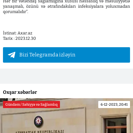
Hər bir vətəndaş sağlamlığına xüsusi həssaslıq və məsuliyyətlə
yanaşmalı, özünü və ətrafındakıları infeksiyalara yoluxmadan
qorumalıdır".
İstinat: Axar.az
Tarix : 2023.12.30
Bizi Telegramda izləyin
Oxşar xəbərlər
Gündəm / Səhiyyə və Sağlamlıq
6-12-2023, 20:41