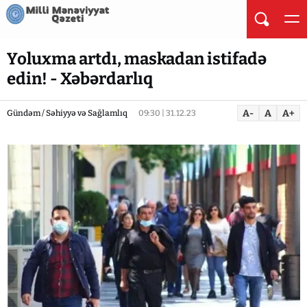
Yoluxma artdı, maskadan istifadə
edin! - Xəbərdarlıq
A-
A
A+
Gündəm / Səhiyyə və Sağlamlıq
09:30 | 31.12.23