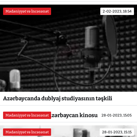
Mədəniyyət və İncəsənət
2-02-2023, 18:54
Azərbaycanda dublyaj studiyasının təşkili
İnqilabdan əvvəl Azərbaycan kinosu
Mədəniyyət və İncəsənət
28-01-2023, 15:05
Mədəniyyət və İncəsənət
28-01-2023, 15:15