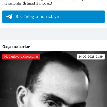
məvacib alır. (İstinad: Banco Az)
Bizi Telegramda izləyin
Oxşar xəbərlər
Mədəniyyət və İncəsənət
14-02-2023, 21:39