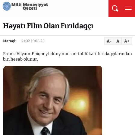
Həyatı Film Olan Fırıldaqçı
A-
A
A+
Maraqlı
21:02 | 9.06.23
Frenk Vilyam Ebiqneyl dünyanın ən təhlükəli fırıldaqçılarından
biri hesab olunur.