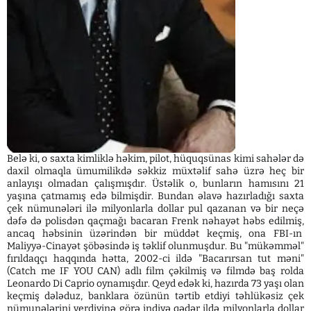
Belə ki, o saxta kimliklə həkim, pilot, hüquqsünas kimi sahələr də
daxil olmaqla ümumilikdə səkkiz müxtəlif sahə üzrə heç bir
anlayışı olmadan çalışmışdır. Üstəlik o, bunların hamısını 21
yaşına çatmamış edə bilmişdir. Bundan əlavə hazırladığı saxta
çek nümunələri ilə milyonlarla dollar pul qazanan və bir neçə
dəfə də polisdən qaçmağı bacaran Frenk nəhayət həbs edilmiş,
ancaq həbsinin üzərindən bir müddət keçmiş, ona FBI-ın
Maliyyə-Cinayət şöbəsində iş təklif olunmuşdur. Bu "mükəmməl"
fırıldaqçı haqqında hətta, 2002-ci ildə "Bacarırsan tut məni"
(Catch me IF YOU CAN) adlı film çəkilmiş və filmdə baş rolda
Leonardo Di Caprio oynamışdır. Qeyd edək ki, hazırda 73 yaşı olan
keçmiş dələduz, banklara özünün tərtib etdiyi təhlükəsiz çek
nümunələrini verdiyinə görə indiyə qədər ildə milyonlarla dollar