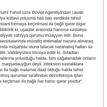
umi Təhsil üzrə Dövlət Agentliyindən cavab
əliyə kütləvi yoluxma halı baş verdikdə təhsil
stant formaya keçirilməsi ilə bağlı qərar digər
Bildiririk ki, uşaqlar arasında hansısa xəstəliyə
 aidiyyəti səhiyyə qurumu müəyyən edir. Buna
ssisələrində müvafiq ehtimallar nəzərə alınaraq,
ində müşahidə oluna biləcək narahatlıq halları ilə
lir. Valideynlərə tövsiyə edilir ki, övladları
iyalarına yoluxduğu halda, tam sağalanadək onların
 məqsədəuyğun deyil. İnfeksion xəstəliklərə
 ilə bağlı məlumat daxil olduğu halda təhsil
ılmış qurumlar tərəfindən dezinfeksiya işləri
lə keçilməsi ilə bağlı hər hansı qərar yoxdur”.