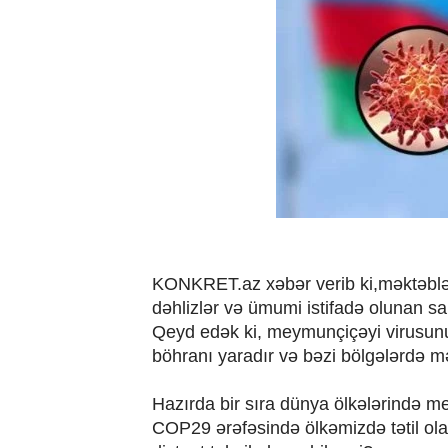
KONKRET.az xəbər verib ki,məktəblərdə
dəhlizlər və ümumi istifadə olunan sah
Qeyd edək ki, meymunçiçəyi virusunu
böhranı yaradır və bəzi bölgələrdə m
Hazırda bir sıra dünya ölkələrində me
COP29 ərəfəsində ölkəmizdə tətil ol