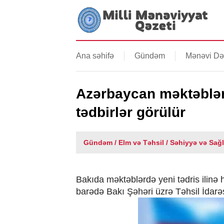
Ana səhifə
Gündəm
Mənəvi Də
Azərbaycan məktəblə
tədbirlər görülür
Gündəm / Elm və Təhsil / Səhiyyə və Sağ
Bakıda məktəblərdə yeni tədris ilinə h
barədə Bakı Şəhəri üzrə Təhsil İdarə