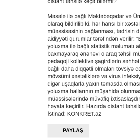
distant təhsilə keçə bilərmi?
Məsələ ilə bağlı Məktəbəqədər və Üm
olaraq bildirilib ki, hər hansı bir xəst
müəssisəsinin bağlanması, tədrisin di
aidiyyəti qurumlar tərəfindən verilir: “
yoluxma ilə bağlı statistik məlumatı
baxmayaraq ənənəvi olaraq təhsil müə
pedaqoji kollektivə şagirdlərin səhhət
bağlı daha diqqətli olmaları tövsiyə edi
mövsümi xəstəliklərə və virus infeks
digər uşaqlarla yaxın təmasda olması
yoluxma hallarının müşahidə olunması
müəssisələrində müvafiq ixtisaslaşdır
həyata keçirilir. Hazırda distant təhsi
İstinad: KONKRET.az
PAYLAŞ