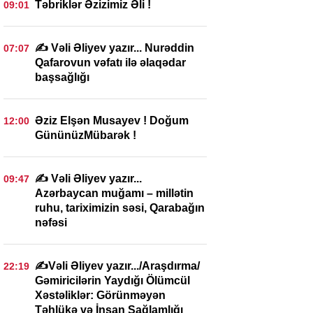
Təbriklər Əzizimiz Əli !
09:01
✍️ Vəli Əliyev yazır... Nurəddin
07:07
Qafarovun vəfatı ilə əlaqədar
başsağlığı
Əziz Elşən Musayev ! Doğum
12:00
GününüzMübarək !
✍️ Vəli Əliyev yazır...
09:47
Azərbaycan muğamı – millətin
ruhu, tariximizin səsi, Qarabağın
nəfəsi
✍️Vəli Əliyev yazır.../Araşdırma/
22:19
Gəmiricilərin Yaydığı Ölümcül
Xəstəliklər: Görünməyən
Təhlükə və İnsan Sağlamlığı