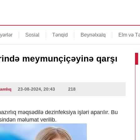
yərlər
Sosial
Tənqid
Beynəlxalq
Elm və Tə
rində meymunçiçəyinə qarşı
lamlıq
23-08-2024, 20:43
218
azırlıq məqsədilə dezinfeksiya işləri aparılır. Bu
sindən məlumat verilib.