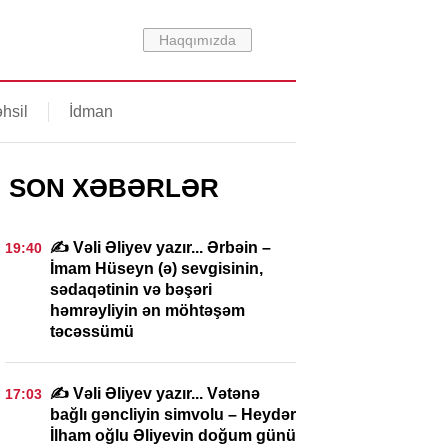
Haqqımızda
hsil
İdman
SON XƏBƏRLƏR
✍️ Vəli Əliyev yazır... Ərbəin –
19:40
İmam Hüseyn (ə) sevgisinin,
sədaqətinin və bəşəri
həmrəyliyin ən möhtəşəm
təcəssümü
✍️ Vəli Əliyev yazır... Vətənə
17:03
bağlı gəncliyin simvolu – Heydər
İlham oğlu Əliyevin doğum günü