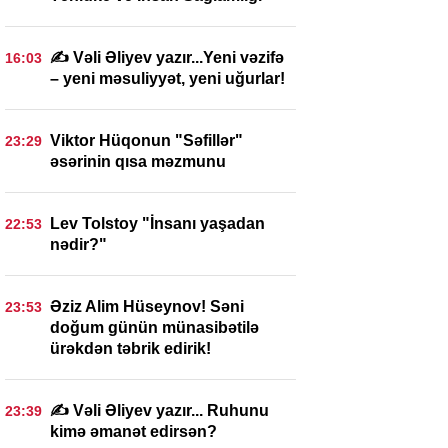
✍️ Vəli Əliyev yazır...Yeni vəzifə
16:03
– yeni məsuliyyət, yeni uğurlar!
Viktor Hüqonun "Səfillər"
23:29
əsərinin qısa məzmunu
Lev Tolstoy "İnsanı yaşadan
22:53
nədir?"
Əziz Alim Hüseynov! Səni
23:53
doğum günün münasibətilə
ürəkdən təbrik edirik!
✍️ Vəli Əliyev yazır... Ruhunu
23:39
kimə əmanət edirsən?