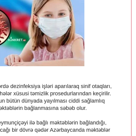
 dezinfeksiya işləri aparılaraq sinif otaqları,
ələr xüsusi təmizlik prosedurlarından keçirilir.
n bütün dünyada yayılması ciddi sağlamlıq
əktəblərin bağlanmasına səbəb olur.
ymunçiçəyi ilə bağlı məktəblərin bağlandığı,
acağı bir dövrə qədər Azərbaycanda məktəblər