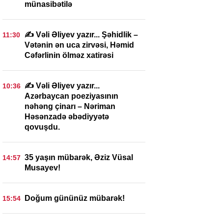
münasibətilə
✍️ Vəli Əliyev yazır... Şəhidlik –
11:30
Vətənin ən uca zirvəsi, Həmid
Cəfərlinin ölməz xatirəsi
✍️ Vəli Əliyev yazır...
10:36
Azərbaycan poeziyasının
nəhəng çinarı – Nəriman
Həsənzadə əbədiyyətə
qovuşdu.
35 yaşın mübarək, Əziz Vüsal
14:57
Musayev!
Doğum gününüz mübarək!
15:54