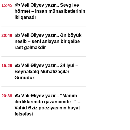
✍️ Vəli Əliyev yazır... Sevgi və
15:45
hörmət – insan münasibətlərinin
iki qanadı
✍️ Vəli Əliyev yazır... Ən böyük
20:46
nəsib – səni anlayan bir qəlbə
rast gəlməkdir
✍️ Vəli Əliyev yazır... 24 İyul –
15:29
Beynəlxalq Mühafizəçilər
Günüdür.
✍️ Vəli Əliyev yazır... "Mənim
20:38
itirdiklərimdə qazancımdır..." –
Vahid Əziz poeziyasının həyat
fəlsəfəsi